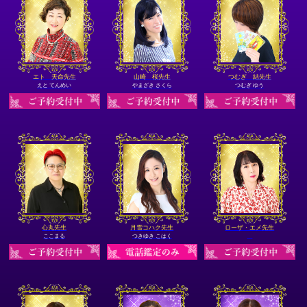
エト 天命先生
山崎 桜先生
つむぎ 結先生
えと てんめい
やまざき さくら
つむぎ ゆう
心丸先生
月雪コハク先生
ローザ・エメ先生
ここまる
つきゆき こはく