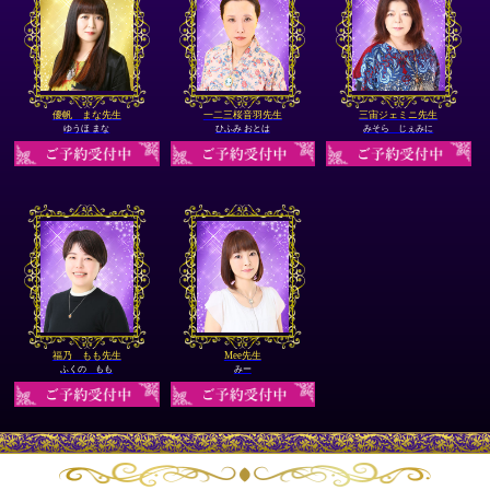
優帆 まな先生
一二三桜音羽先生
三宙ジェミニ先生
ゆうほ まな
ひふみ おとは
みそら じぇみに
福乃 もも先生
Mee先生
ふくの もも
みー